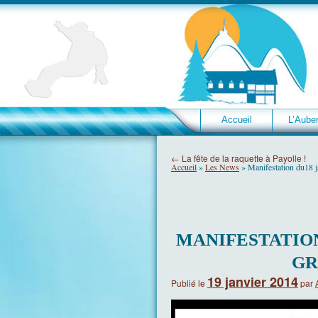
Accueil
L’Aube
←
La fête de la raquette à Payolle !
Accueil
»
Les News
»
Manifestation du18 j
MANIFESTATION
GR
19 janvier 2014
Publié le
par